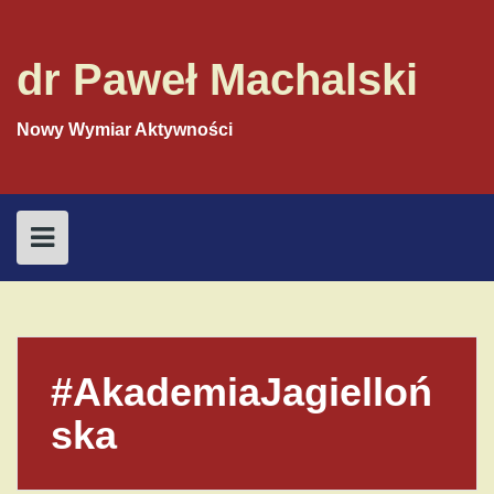
S
k
i
dr Paweł Machalski
p
t
o
Nowy Wymiar Aktywności
c
o
n
t
e
n
t
#AkademiaJagielloń
ska