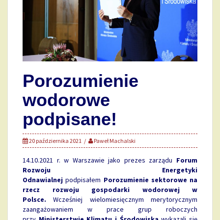
Porozumienie
wodorowe
podpisane!
20 października 2021
Paweł Machalski
14.10.2021 r. w Warszawie jako prezes zarządu
Forum
Rozwoju Energetyki
Odnawialnej
podpisałem
Porozumienie sektorowe na
rzecz rozwoju gospodarki wodorowej w
Polsce.
Wcześniej wielomiesięcznym merytorycznym
zaangażowaniem w prace grup roboczych
przy
Ministerstwie Klimatu i Środowiska
wykazali się