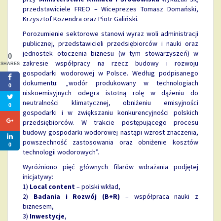
przedstawiciele FREO – Wiceprezes Tomasz Domański,
Krzysztof Kozendra oraz Piotr Galiński.
Porozumienie sektorowe stanowi wyraz woli administracji
publicznej, przedstawicieli przedsiębiorców i nauki oraz
jednostek otoczenia biznesu (w tym stowarzyszeń) w
0
zakresie współpracy na rzecz budowy i rozwoju
SHARES
gospodarki wodorowej w Polsce. Według podpisanego
dokumentu: „wodór produkowany w technologiach
0
niskoemisyjnych odegra istotną rolę w dążeniu do
neutralności klimatycznej, obniżeniu emisyjności
0
gospodarki i w zwiększaniu konkurencyjności polskich
przedsiębiorców. W trakcie postępującego procesu
budowy gospodarki wodorowej nastąpi wzrost znaczenia,
powszechność zastosowania oraz obniżenie kosztów
0
technologii wodorowych”.
Wyróżniono pięć głównych filarów wdrażania podjętej
inicjatywy:
1)
Local content
– polski wkład,
2)
Badania i Rozwój (B+R)
– współpraca nauki z
biznesem,
3)
Inwestycje
,