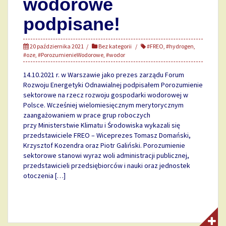
wodorowe
podpisane!
20 października 2021
Bez kategorii
#FREO
,
#hydrogen
,
#oze
,
#PorozumienieWodorowe
,
#wodor
14.10.2021 r. w Warszawie jako prezes zarządu Forum
Rozwoju Energetyki Odnawialnej podpisałem Porozumienie
sektorowe na rzecz rozwoju gospodarki wodorowej w
Polsce. Wcześniej wielomiesięcznym merytorycznym
zaangażowaniem w prace grup roboczych
przy Ministerstwie Klimatu i Środowiska wykazali się
przedstawiciele FREO – Wiceprezes Tomasz Domański,
Krzysztof Kozendra oraz Piotr Galiński. Porozumienie
sektorowe stanowi wyraz woli administracji publicznej,
przedstawicieli przedsiębiorców i nauki oraz jednostek
otoczenia […]