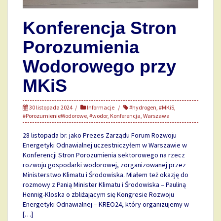
Konferencja Stron
Porozumienia
Wodorowego przy
MKiS
30 listopada 2024
Informacje
#hydrogen
,
#MKiS
,
#PorozumienieWodorowe
,
#wodor
,
Konferencja
,
Warszawa
28 listopada br. jako Prezes Zarządu Forum Rozwoju
Energetyki Odnawialnej uczestniczyłem w Warszawie w
Konferencji Stron Porozumienia sektorowego na rzecz
rozwoju gospodarki wodorowej, zorganizowanej przez
Ministerstwo Klimatu i Środowiska. Miałem też okazję do
rozmowy z Panią Minister Klimatu i Środowiska – Pauliną
Hennig-Kloska o zbliżającym się Kongresie Rozwoju
Energetyki Odnawialnej – KREO24, który organizujemy w
[…]