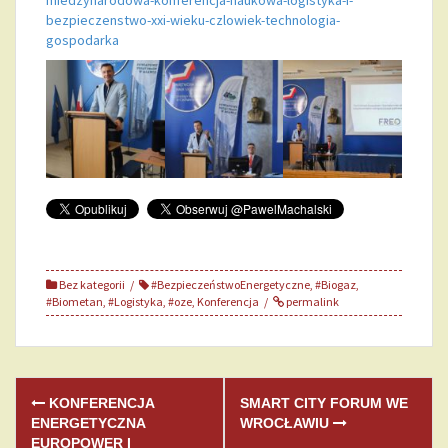
bezpieczenstwo-xxi-wieku-czlowiek-technologia-
gospodarka
Bez kategorii
#BezpieczeństwoEnergetyczne
,
#Biogaz
,
#Biometan
,
#Logistyka
,
#oze
,
Konferencja
permalink
KONFERENCJA
SMART CITY FORUM WE
P
ENERGETYCZNA
WROCŁAWIU
EUROPOWER I