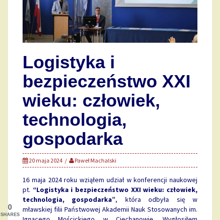
Logistyka i
bezpieczeństwo XXI
wieku: człowiek,
technologia,
gospodarka
20 maja 2024
Paweł Machalski
16 maja 2024 roku wziąłem udział w konferencji naukowej
pt.
“Logistyka i bezpieczeństwo XXI wieku: człowiek,
technologia, gospodarka”
, która odbyła się w
0
mławskiej filii Państwowej Akademii Nauk Stosowanych im.
SHARES
Ignacego Mościckiego w Ciechanowie. Wygłosiłem