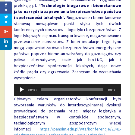
prelekcję pt.
“Technologie biogazowe i biometanowe
0
jako narzędzia zapewniania bezpieczeństwa państwa
i społeczności lokalnych”.
Biogazownie i biometanownie
0
stanowią niewątpliwie punkt styku tych dwóch
konferencyjnych obszarów – logistyki i bezpieczeństwa. Z
logistyką wiąże się m.in. transportowanie, magazynowanie i
przetwarzanie substratów. Z kolei instalacje tego typu
0
mogą zapewniać zarówno bezpieczeństwo energetyczne
państwa poprzez biometan wdrażany do gazociągów czy
paliwa alternatywne, takie jak bio-LNG, jak i
bezpieczeństwo społeczności lokalnych, dając nowe
źródło prądu czy ogrzewania. Zachęcam do wysłuchania
wystąpienia:
Odtwarzacz
00:00
00:00
plików
dźwiękowych
Głównym celem organizatorów konferencji było
stworzenie warunków do interdyscyplinarnej dyskusji
prowadzącej do poznania relacji między logistyką a
bezpieczeństwem w kontekście społecznym,
technologicznym i gospodarczym. Więcej
informacji:
https://pansim.edu.pl/wts/konferencje/2341-
miedzynarodowa-konferencja-naukowa-logistyka-i-