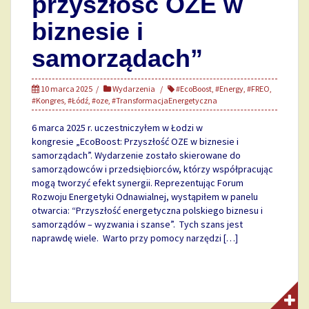
przyszłość OZE w
biznesie i
samorządach”
10 marca 2025
Wydarzenia
#EcoBoost
,
#Energy
,
#FREO
,
#Kongres
,
#Łódź
,
#oze
,
#TransformacjaEnergetyczna
6 marca 2025 r. uczestniczyłem w Łodzi w
kongresie „EcoBoost: Przyszłość OZE w biznesie i
samorządach”. Wydarzenie zostało skierowane do
samorządowców i przedsiębiorców, którzy współpracując
mogą tworzyć efekt synergii. Reprezentując Forum
Rozwoju Energetyki Odnawialnej, wystąpiłem w panelu
otwarcia: “Przyszłość energetyczna polskiego biznesu i
samorządów – wyzwania i szanse”. Tych szans jest
naprawdę wiele. Warto przy pomocy narzędzi […]