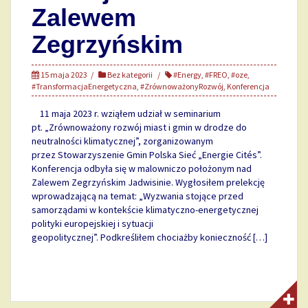
Zalewem
Zegrzyńskim
15 maja 2023
Bez kategorii
#Energy
,
#FREO
,
#oze
,
#TransformacjaEnergetyczna
,
#ZrównoważonyRozwój
,
Konferencja
11 maja 2023 r. wziąłem udział w seminarium
pt. „Zrównoważony rozwój miast i gmin w drodze do
neutralności klimatycznej”, zorganizowanym
przez Stowarzyszenie Gmin Polska Sieć „Energie Cités”.
Konferencja odbyła się w malowniczo położonym nad
Zalewem Zegrzyńskim Jadwisinie. Wygłosiłem prelekcję
wprowadzającą na temat: „Wyzwania stojące przed
samorządami w kontekście klimatyczno-energetycznej
polityki europejskiej i sytuacji
geopolitycznej”. Podkreśliłem chociażby konieczność […]