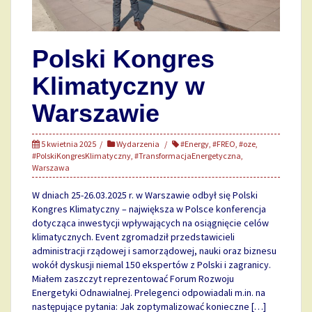
Polski Kongres
Klimatyczny w
Warszawie
5 kwietnia 2025
Wydarzenia
#Energy
,
#FREO
,
#oze
,
#PolskiKongresKlimatyczny
,
#TransformacjaEnergetyczna
,
Warszawa
W dniach 25-26.03.2025 r. w Warszawie odbył się Polski
Kongres Klimatyczny – największa w Polsce konferencja
dotycząca inwestycji wpływających na osiągnięcie celów
klimatycznych. Event zgromadził przedstawicieli
administracji rządowej i samorządowej, nauki oraz biznesu
wokół dyskusji niemal 150 ekspertów z Polski i zagranicy.
Miałem zaszczyt reprezentować Forum Rozwoju
Energetyki Odnawialnej. Prelegenci odpowiadali m.in. na
następujące pytania: Jak zoptymalizować konieczne […]