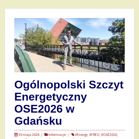
Ogólnopolski Szczyt
Energetyczny
OSE2026 w
Gdańsku
30 maja 2026
Informacje
#Energy
,
#FREO
,
#OSE2026
,