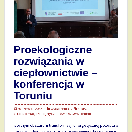
Proekologiczne
rozwiązania w
ciepłownictwie –
konferencja w
Toruniu
20 czerwca 2025
Wydarzenia
#FREO
,
#TransformacjaEnergetyczna
,
#WFOSiGWwToruniu
Istotnym obszarem transformacji energetycznej pozostaje
ciepłownictwo. Z uwagi na liczne wyzwania z tego płynące