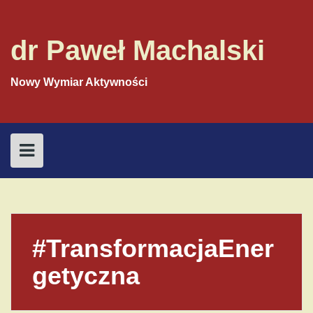
S
k
i
dr Paweł Machalski
p
t
o
Nowy Wymiar Aktywności
c
o
n
t
e
n
t
#TransformacjaEner
getyczna