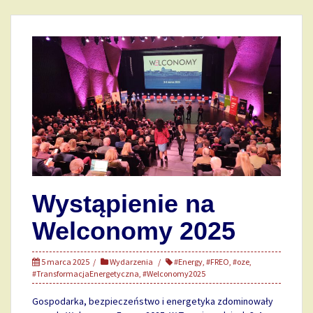
Wystąpienie na
Welconomy 2025
5 marca 2025
Wydarzenia
#Energy
,
#FREO
,
#oze
,
#TransformacjaEnergetyczna
,
#Welconomy2025
Gospodarka, bezpieczeństwo i energetyka zdominowały