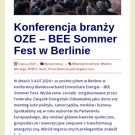
Konferencja branży
OZE – BEE Sommer
Fest w Berlinie
5 lipca 2024
Wydarzenia
#BeeSommerFest
,
#Berlin
,
#Energy
,
#FREO
,
#oze
,
#TransformacjaEnergetyczna
W dniach 3-4.07.2024 r. uczestniczyłem w Berlinie w
konferencji Bundesverband Erneurbare Energie – BEE
Sommer Fest. Wydarzenie zostało zorganizowane przez
Federalny Związek Energetyki Odnawialnej jako doroczny
meeting ludzi polityki, samorządów, mediów i biznesu.
Spotkaliśmy się w roku wyborów do Parlamentu
Europejskiego, aby omówić główne kwestie społeczne,
gospodarcze i inwestycyjne związane z transformacją
energetyczną. Wśród tegorocznych prelegentów znaleźli